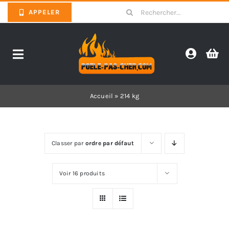
Skip
Search
APPELER
to
for:
content
Toggle
Navigation
Promotions
Accueil
»
214 kg
Pièces détachées poêles
Classer par
ordre par défaut
Barbecues
Voir 16 produits
Poêles
Inserts