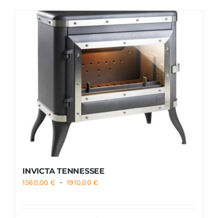
Foyers
Cuisinières
INVICTA TENNESSEE
Plage
1560,00
€
–
1910,00
€
de
prix :