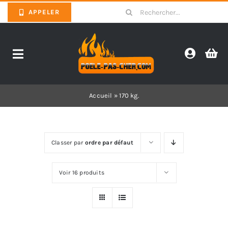
Skip
Search
APPELER
to
for:
content
Toggle
Navigation
Promotions
Accueil
»
170 kg.
Pièces détachées poêles
Classer par
ordre par défaut
Barbecues
Voir 16 produits
Poêles
Inserts