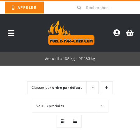
Skip
Search
APPELER
to
for:
content
Toggle
Navigation
Promotions
Accueil
»
165 kg - PT 183kg
Pièces détachées poêles
Classer par
ordre par défaut
Barbecues
Voir 16 produits
Poêles
Inserts