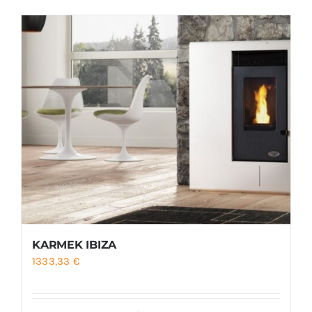
Foyers
Cuisinières
KARMEK IBIZA
1333,33
€