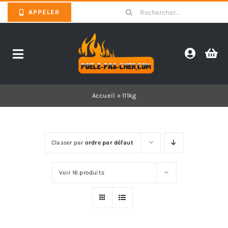
Skip
Search
APPELER
to
for:
content
Toggle
Navigation
Promotions
Accueil
»
111kg
Pièces détachées poêles
Classer par
ordre par défaut
Barbecues
Voir 16 produits
Poêles
Inserts