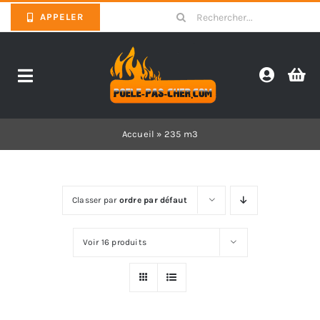
Skip
Search
APPELER
to
for:
content
Toggle
Navigation
Promotions
Accueil
»
235 m3
Pièces détachées poêles
Classer par
ordre par défaut
Barbecues
Voir 16 produits
Poêles
Inserts