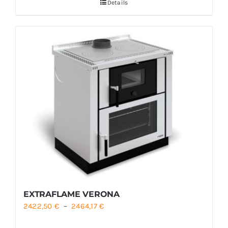
Details
EXTRAFLAME VERONA
Plage
2422,50
€
–
2464,17
€
de