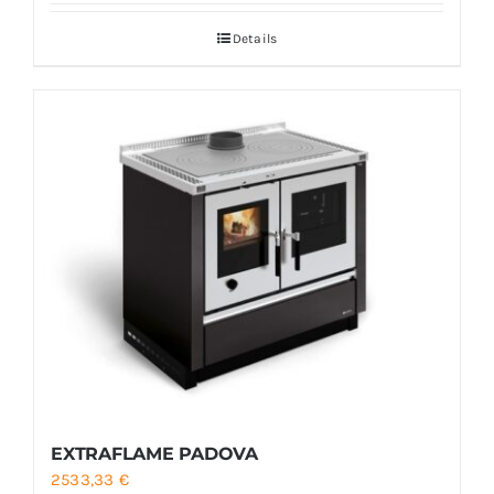
prix :
Details
2422,50 €
à
2464,17 €
EXTRAFLAME PADOVA
2533,33
€