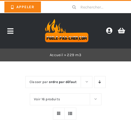
Skip
Search
APPELER
to
for:
content
Toggle
Navigation
Promotions
Accueil
»
229 m3
Pièces détachées poêles
Classer par
ordre par défaut
Barbecues
Voir 16 produits
Poêles
Inserts