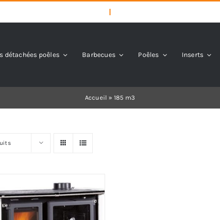
s détachées poêles
Barbecues
Poêles
Inserts
Accueil
»
185 m3
uits