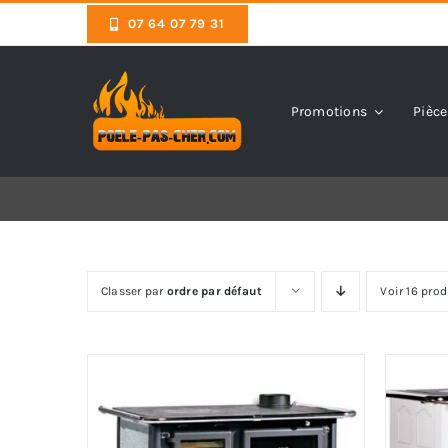
Skip
07 64 07 79 31
to
content
Promotions
Pièce
Classer par
ordre par défaut
Voir 16 prod