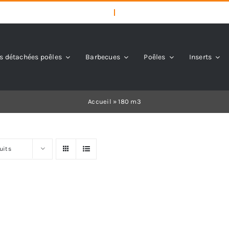
s détachées poêles
Barbecues
Poêles
Inserts
Accueil
»
180 m3
uits