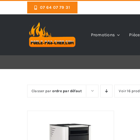
Skip
07 64 07 79 31
to
content
Promotions
Pièce
Classer par
ordre par défaut
Voir 16 prod