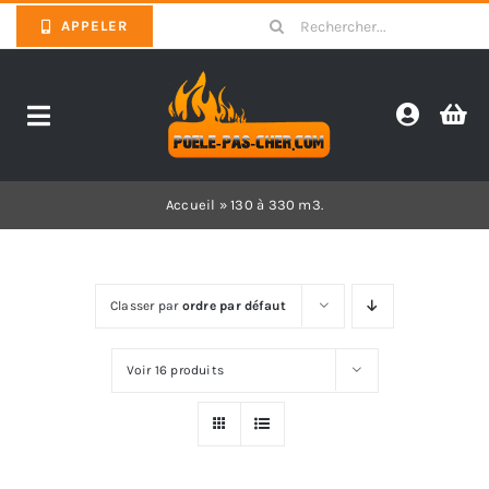
Skip
Search
APPELER
to
for:
content
Toggle
Navigation
Promotions
Accueil
»
130 à 330 m3.
Pièces détachées poêles
Classer par
ordre par défaut
Barbecues
Voir 16 produits
Poêles
Inserts