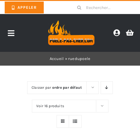
Skip
Search
APPELER
to
for:
content
Toggle
Navigation
Promotions
Accueil
»
ruedupoele
Pièces détachées poêles
Classer par
ordre par défaut
Barbecues
Voir 16 produits
Poêles
Inserts