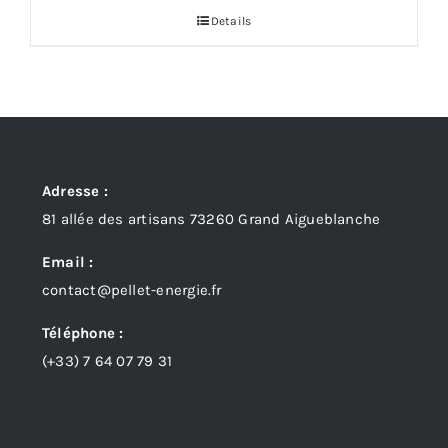
initial
actuel
Details
était :
est :
98,00 €.
62,00 €.
Adresse :
81 allée des artisans 73260 Grand Aigueblanche
Email :
contact@pellet-energie.fr
Téléphone :
(+33)
7 64 07 79 31