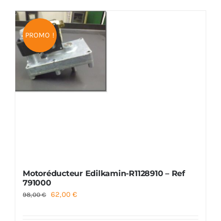
Foyers
PROMO !
Cuisinières
Motoréducteur Edilkamin-R1128910 – Ref
791000
Le
Le
62,00
€
98,00
€
prix
prix