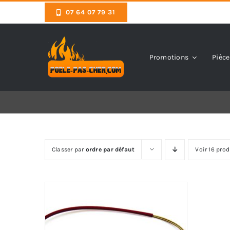
Skip
07 64 07 79 31
to
content
Promotions
Pièce
Classer par
ordre par défaut
Voir 16 prod