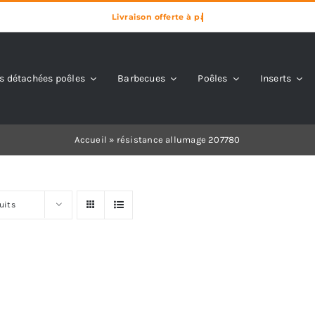
s détachées poêles
Barbecues
Poêles
Inserts
Accueil
»
résistance allumage 207780
uits