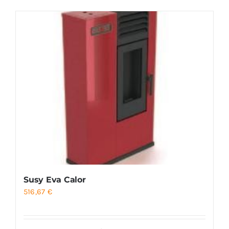
Foyers
Cuisinières
Susy Eva Calor
516,67
€