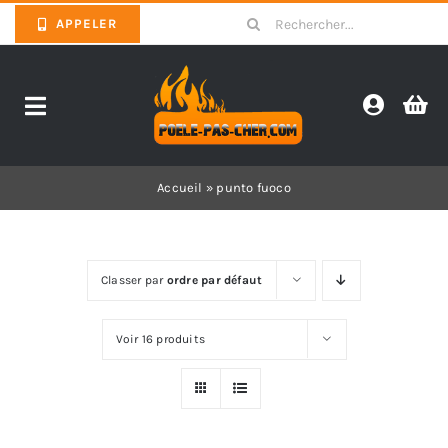
Skip
Search
APPELER
to
for:
content
Toggle
Navigation
Promotions
Accueil
»
punto fuoco
Pièces détachées poêles
Classer par
ordre par défaut
Barbecues
Voir 16 produits
Poêles
Inserts