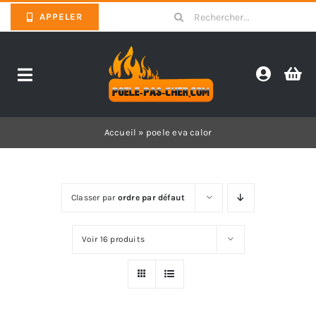
Skip
Search
APPELER
to
for:
content
Toggle
Navigation
Promotions
Accueil
»
poele eva calor
Pièces détachées poêles
Classer par
ordre par défaut
Barbecues
Voir 16 produits
Poêles
Inserts