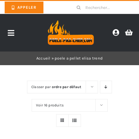
Skip
Search
APPELER
to
for:
content
Toggle
Navigation
Promotions
Accueil
»
poele a pellet elisa trend
Pièces détachées poêles
Classer par
ordre par défaut
Barbecues
Voir 16 produits
Poêles
Inserts