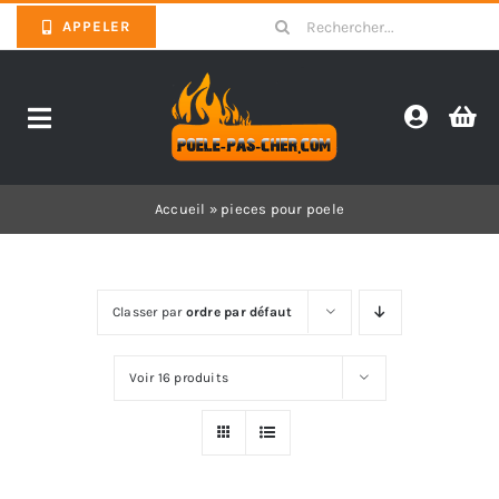
Skip
Search
APPELER
to
for:
content
Toggle
Navigation
Promotions
Accueil
»
pieces pour poele
Pièces détachées poêles
Classer par
ordre par défaut
Barbecues
Voir 16 produits
Poêles
Inserts