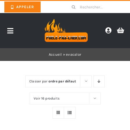
Skip
Search
APPELER
to
for:
content
Toggle
Navigation
Promotions
Accueil
»
evacalor
Pièces détachées poêles
Classer par
ordre par défaut
Barbecues
Voir 16 produits
Poêles
Inserts