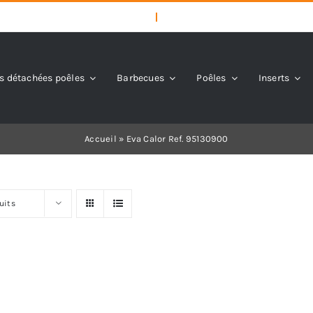
s détachées poêles
Barbecues
Poêles
Inserts
Accueil
»
Eva Calor Ref. 95130900
uits