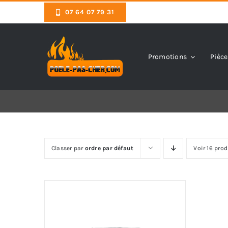
Skip
07 64 07 79 31
to
content
Promotions
Pièce
Classer par
ordre par défaut
Voir 16 prod