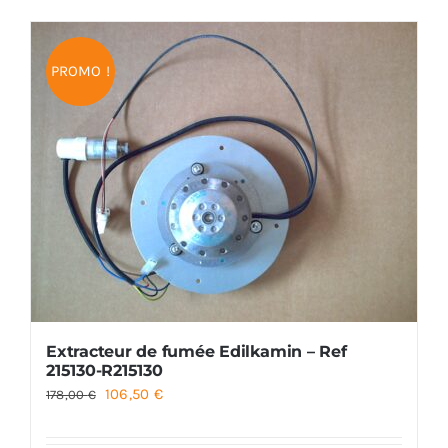
Foyers
PROMO !
Cuisinières
Extracteur de fumée Edilkamin – Ref
215130-R215130
Le
Le
106,50
€
178,00
€
prix
prix