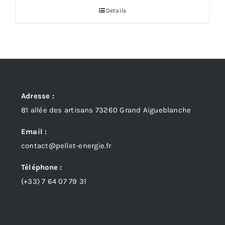
initial
actuel
Details
était :
est :
178,00 €.
106,50 €.
Adresse :
81 allée des artisans 73260 Grand Aigueblanche
Email :
contact@pellet-energie.fr
Téléphone :
(+33)
7 64 07 79 31