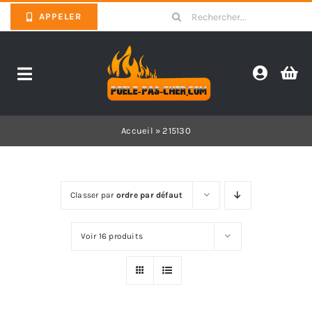
Skip
Search
APPELER
to
for:
content
Toggle
Navigation
Promotions
Accueil
»
215130
Pièces détachées poêles
Classer par
ordre par défaut
Barbecues
Voir 16 produits
Poêles
Inserts