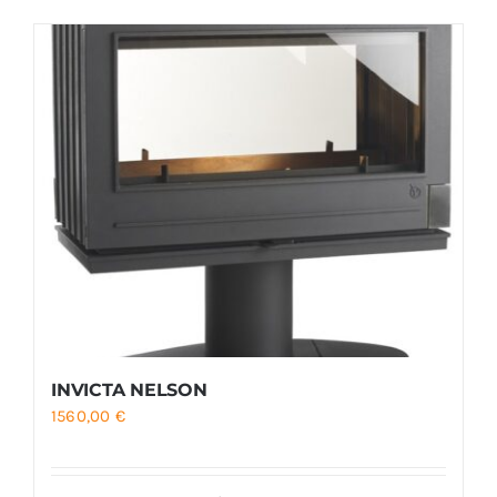
Foyers
Cuisinières
INVICTA NELSON
1560,00
€