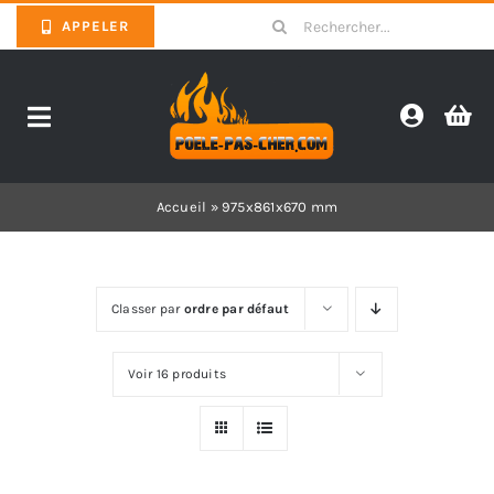
Skip
Search
APPELER
to
for:
content
Toggle
Navigation
Promotions
Accueil
»
975x861x670 mm
Pièces détachées poêles
Classer par
ordre par défaut
Barbecues
Voir 16 produits
Poêles
Inserts