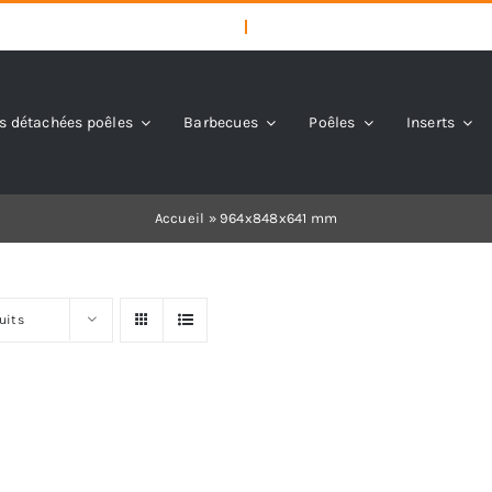
s détachées poêles
Barbecues
Poêles
Inserts
Accueil
»
964x848x641 mm
uits