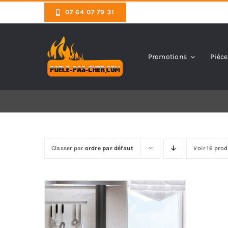
Skip
07 64 07 79 31
to
content
Promotions
Pièce
Classer par
ordre par défaut
Voir 16 prod