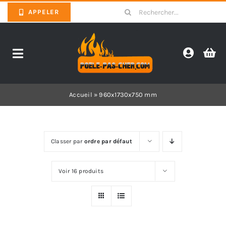
Skip
Search
APPELER
to
for:
content
Toggle
Navigation
Promotions
Accueil
»
960x1730x750 mm
Pièces détachées poêles
Classer par
ordre par défaut
Barbecues
Voir 16 produits
Poêles
Inserts