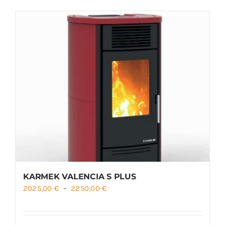
Foyers
Cuisinières
KARMEK VALENCIA S PLUS
Plage
2025,00
€
–
2250,00
€
de
prix :