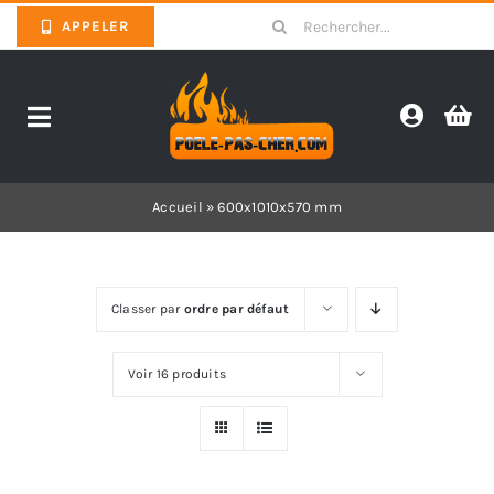
Skip
Search
APPELER
to
for:
content
Toggle
Navigation
Promotions
Accueil
»
600x1010x570 mm
Pièces détachées poêles
Classer par
ordre par défaut
Barbecues
Voir 16 produits
Poêles
Inserts