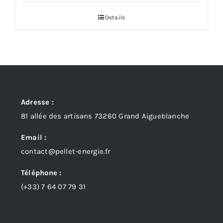
prix :
Details
2041,67 €
à
2416,67 €
Adresse :
81 allée des artisans 73260 Grand Aigueblanche
Email :
contact@pellet-energie.fr
Téléphone :
(+33)
7 64 07 79 31