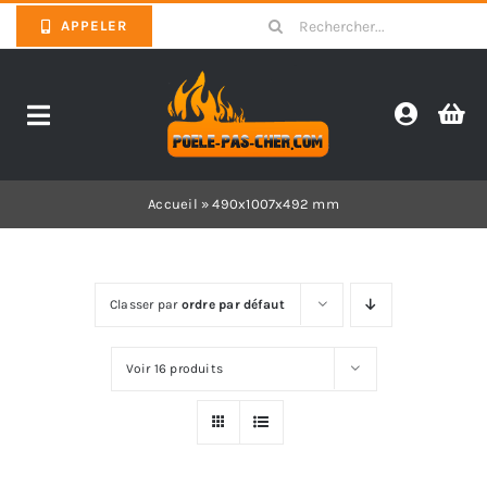
Skip
Search
APPELER
to
for:
content
Toggle
Navigation
Promotions
Accueil
»
490x1007x492 mm
Pièces détachées poêles
Classer par
ordre par défaut
Barbecues
Voir 16 produits
Poêles
Inserts