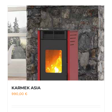
Foyers
Cuisinières
KARMEK ASIA
990,00
€