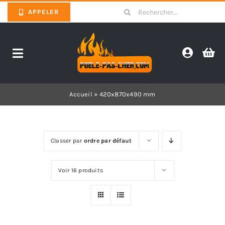
Skip
Search
APPELER
to
for:
content
Toggle
Navigation
Promotions
Accueil
»
420x870x490 mm
Pièces détachées poêles
Classer par
ordre par défaut
Barbecues
Voir 16 produits
Poêles
Inserts