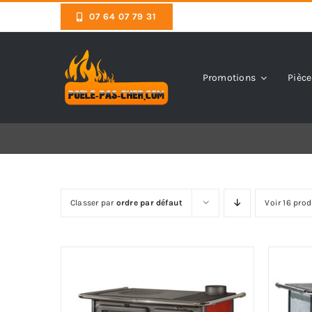
Skip
07 64 07 79 31
to
content
Promotions
Pièce
Classer par
ordre par défaut
Voir 16 prod