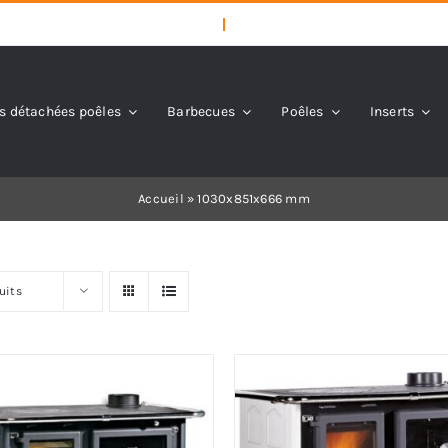
s détachées poêles
Barbecues
Poêles
Inserts
Accueil
»
1030x851x666 mm
uits