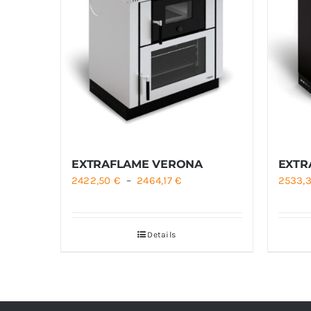
EXTRAFLAME VERONA
EXTR
Plage
2422,50
€
–
2464,17
€
2533,
de
prix :
Details
2422,50 €
à
2464,17 €