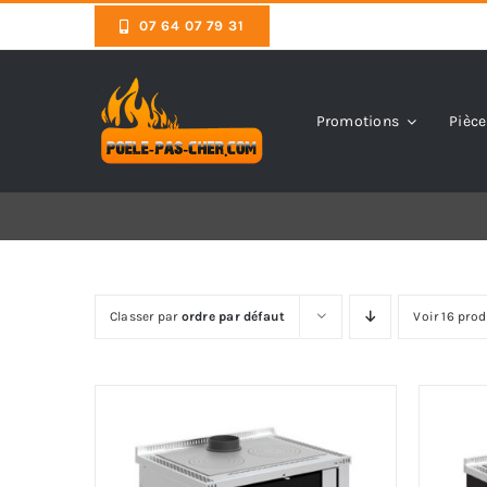
Skip
07 64 07 79 31
to
content
Promotions
Pièce
Classer par
ordre par défaut
Voir 16 prod