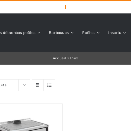
s détachées poêles
Barbecues
Poêles
Inserts
Accueil
»
Inox
uits