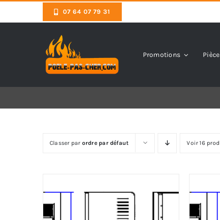
Skip
07 64 07 79 31
to
content
Promotions
Pièce
Classer par
ordre par défaut
Voir 16 prod