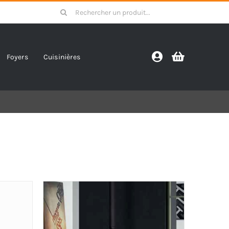
Search
for:
Foyers
Cuisinières