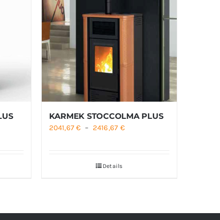
LUS
KARMEK STOCCOLMA PLUS
e
Plage
2041,67
€
–
2416,67
€
de
:
prix :
Details
,00 €
2041,67 €
à
,00 €
2416,67 €