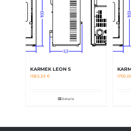
KARMEK LEON S
KARM
1583,33
€
1750,
Details