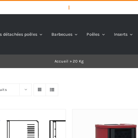
s détachées poêles
Barbecues
Poêles
Inserts
Accueil
»
20 Kg
uits