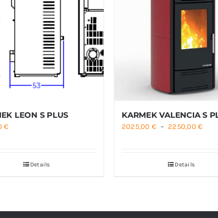
EK LEON S PLUS
KARMEK VALENCIA S P
Plag
00
€
2025,00
€
–
2250,00
€
de
prix 
Details
Details
2025
à
2250