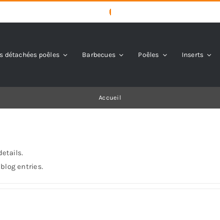
s détachées poêles
Barbecues
Poêles
Inserts
Accueil
details.
blog entries.