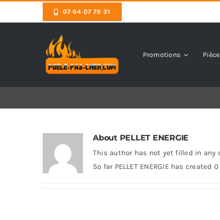
Skip
07 64 07 79 31
to
content
Promotions
Pièce
About
PELLET ENERGIE
This author has not yet filled in any 
So far PELLET ENERGIE has created 0 